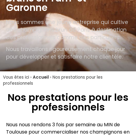
Garonne
Nous sommes une jeune entreprise qui cultive
des champignons brun de Paris à destination
des professionnels comme des particuliers.
Nous travaillons rigoureusement chaque jour
pour développer et satisfaire notre clientèle.
Vous êtes ici ›
Accueil
›
Nos prestations pour les
professionnels
Nos prestations pour les
professionnels
Nous nous rendons 3 fois par semaine au MIN de
Toulouse pour commercialiser nos champignons en